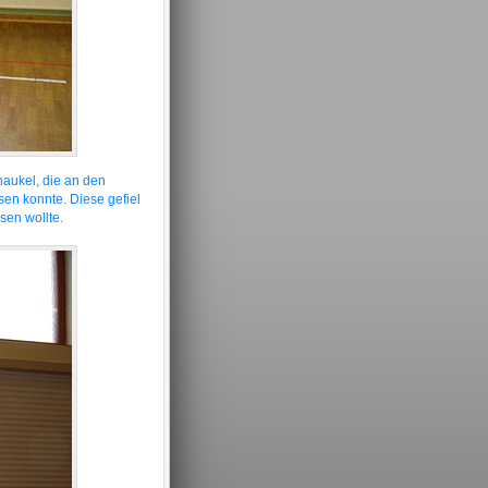
aukel, die an den
sen konnte. Diese gefiel
sen wollte.