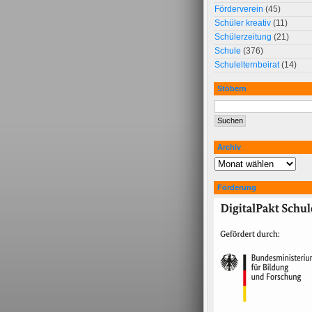
Förderverein
(45)
Schüler kreativ
(11)
Schülerzeitung
(21)
Schule
(376)
Schulelternbeirat
(14)
Stöbern
Archiv
Förderung