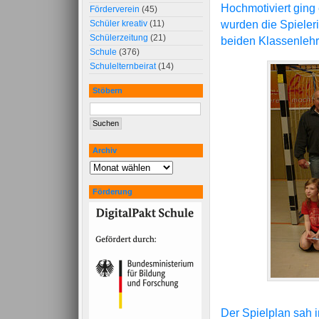
Hochmotiviert ging
Förderverein
(45)
wurden die Spieler
Schüler kreativ
(11)
Schülerzeitung
(21)
beiden Klassenlehr
Schule
(376)
Schulelternbeirat
(14)
Stöbern
Archiv
Förderung
Der Spielplan sah i