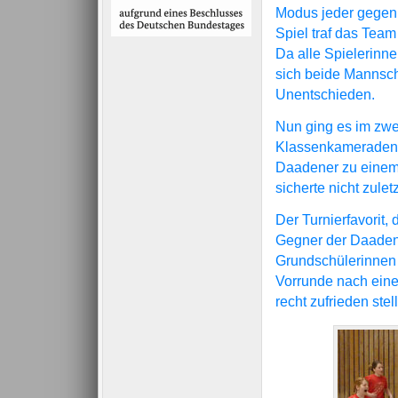
Modus jeder gegen j
Spiel traf das Tea
Da alle Spielerinne
sich beide Mannsch
Unentschieden.
Nun ging es im zwei
Klassenkameraden,
Daadener zu einem 
sicherte nicht zulet
Der Turnierfavorit,
Gegner der Daadene
Grundschülerinnen 
Vorrunde nach ein
recht zufrieden stel