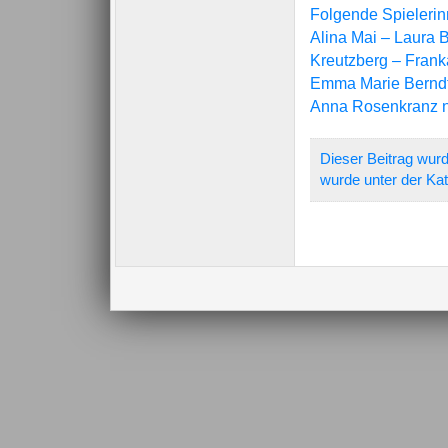
Folgende Spielerin
Alina Mai – Laura
Kreutzberg – Fran
Emma Marie Berndt 
Anna Rosenkranz nah
Dieser Beitrag wurd
wurde unter der Ka