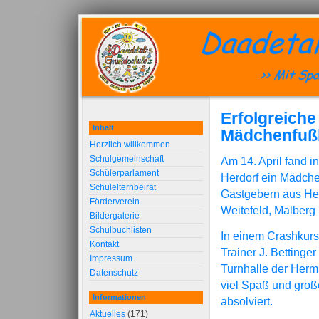
Erfolgreich
Inhalt
Mädchenfußb
Herzlich willkommen
Schulgemeinschaft
Am 14. April fand 
Schülerparlament
Herdorf ein Mädche
Schulelternbeirat
Gastgebern aus Her
Förderverein
Weitefeld, Malberg
Bildergalerie
Schulbuchlisten
In einem Crashkurs
Kontakt
Trainer J. Bettinge
Impressum
Turnhalle der Herm
Datenschutz
viel Spaß und groß
Informationen
absolviert.
Aktuelles
(171)