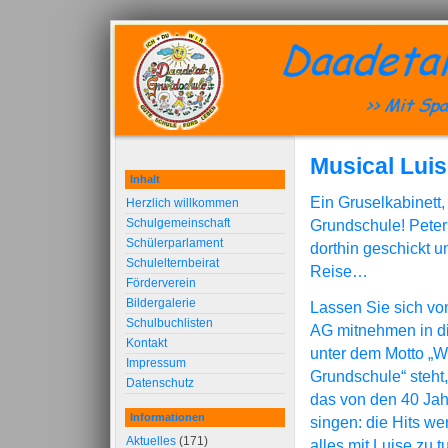
Musical Lui
Inhalt
Ein Gruselkabinett
Herzlich willkommen
Schulgemeinschaft
Grundschule! Peter
Schülerparlament
dorthin geschickt 
Schulelternbeirat
Reise…
Förderverein
Bildergalerie
Lassen Sie sich vo
Schulbuchlisten
AG mitnehmen in di
Kontakt
unter dem Motto „W
Impressum
Grundschule“ steht,
Datenschutz
das von den 40 Jah
Informationen
singen: die Hits w
Aktuelles
(171)
alles mit Luise zu