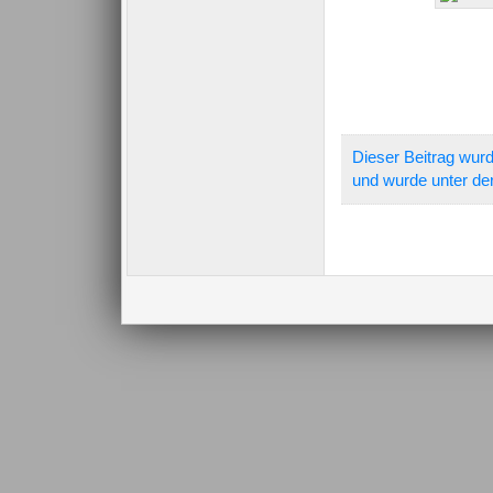
Dieser Beitrag wurd
und wurde unter de