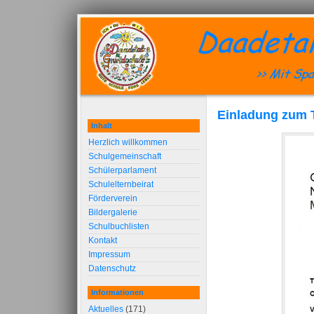
Einladung zum
Inhalt
Herzlich willkommen
Schulgemeinschaft
Schülerparlament
Schulelternbeirat
Förderverein
Bildergalerie
Schulbuchlisten
Kontakt
Impressum
Datenschutz
Informationen
Aktuelles
(171)