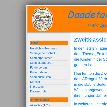
Zweitklässle
Inhalt
In den letzten Tage
Herzlich willkommen
Schulgemeinschaft
dem Thema „Erste H
Schülerparlament
die Kinder in der S
Schulelternbeirat
geraten ist.
Förderverein
Bildergalerie
Hier lernten die Zw
Schulbuchlisten
dem Affengriff, Ve
Kontakt
in die stabile Seit
Impressum
Wissen angewendet u
Datenschutz
ihren jungen Jahren
Informationen
In weiteren Unterr
Aktuelles
(171)