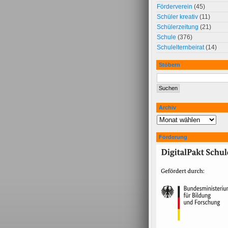
Förderverein
(45)
Schüler kreativ
(11)
Schülerzeitung
(21)
Schule
(376)
Schulelternbeirat
(14)
Stöbern
Archiv
Förderung