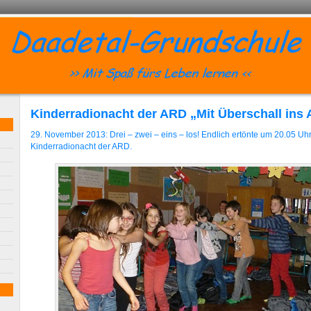
Kinderradionacht der ARD „Mit Überschall ins A
29. November 2013: Drei – zwei – eins – los! Endlich ertönte um 20.05 Uhr
Kinderradionacht der ARD.