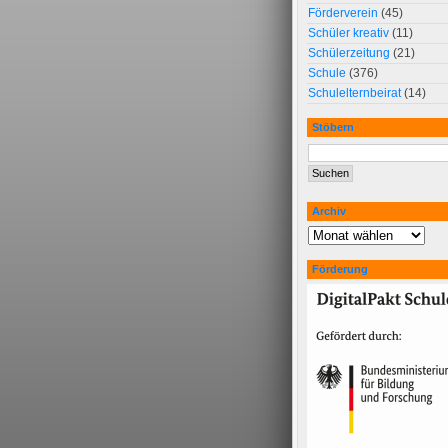
Förderverein
(45)
Schüler kreativ
(11)
Schülerzeitung
(21)
Schule
(376)
Schulelternbeirat
(14)
Stöbern
Archiv
Förderung