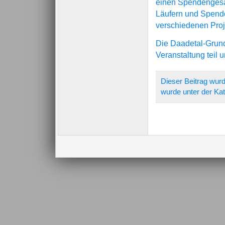
einen Spendengesa
Läufern und Spende
verschiedenen Proj
Die Daadetal-Grund
Veranstaltung teil
Dieser Beitrag wurd
wurde unter der Ka