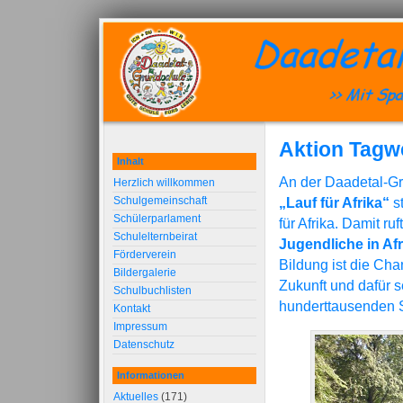
Aktion Tagwe
Inhalt
An der Daadetal-Gr
Herzlich willkommen
Schulgemeinschaft
„Lauf für Afrika“
st
Schülerparlament
für Afrika. Damit ru
Schulelternbeirat
Jugendliche in Afr
Förderverein
Bildung ist die Ch
Bildergalerie
Zukunft und dafür 
Schulbuchlisten
hunderttausenden S
Kontakt
Impressum
Datenschutz
Informationen
Aktuelles
(171)